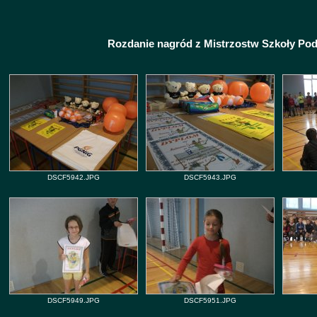
Rozdanie nagród z Mistrzostw Szkoły Pod
DSCF5942.JPG
DSCF5943.JPG
DSCF5949.JPG
DSCF5951.JPG