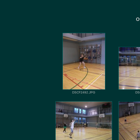
O
DSCF2492.JPG
DS