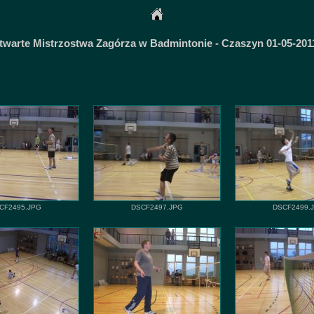
twarte Mistrzostwa Zagórza w Badmintonie - Czaszyn 01-05-2011
CF2495.JPG
DSCF2497.JPG
DSCF2499.