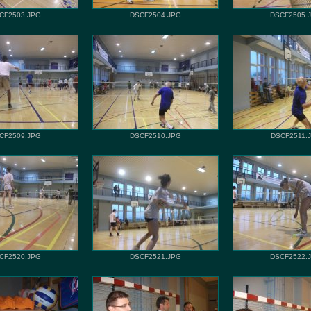
CF2503.JPG
DSCF2504.JPG
DSCF2505.
CF2509.JPG
DSCF2510.JPG
DSCF2511.
CF2520.JPG
DSCF2521.JPG
DSCF2522.