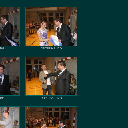
JPG
DSCF2548.JPG
JPG
DSCF2553.JPG