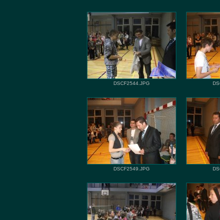
DSCF2544.JPG
DS
DSCF2549.JPG
DS