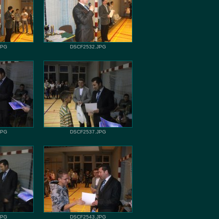
JPG
DSCF2532.JPG
JPG
DSCF2537.JPG
JPG
DSCF2543.JPG